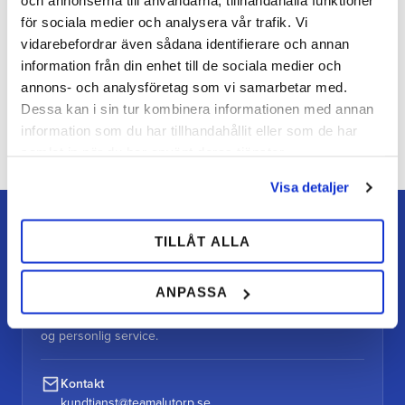
och annonserna till användarna, tillhandahålla funktioner
för sociala medier och analysera vår trafik. Vi
vidarebefordrar även sådana identifierare och annan
information från din enhet till de sociala medier och
annons- och analysföretag som vi samarbetar med.
Dessa kan i sin tur kombinera informationen med annan
Bliv den første, der giver en bedømmelse.
information som du har tillhandahållit eller som de har
samlat in när du har använt deras tjänster.
Visa detaljer
TILLÅT ALLA
ANPASSA
TEAM ALUTORP
Din hovslagerbutik online med stort lager, hurtig levering
og personlig service.
Kontakt
kundtjanst@teamalutorp.se