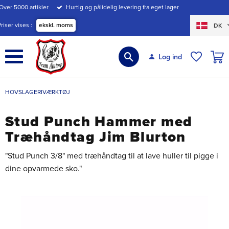
Over 5000 artikler
Hurtig og pålidelig levering fra eget lager
Menu
Priser vises
ekskl. moms
DK
INDK
Log ind
ØNSKE
HOVSLAGERIVÆRKTØJ
Stud Punch Hammer med
Træhåndtag Jim Blurton
"Stud Punch 3/8" med træhåndtag til at lave huller til pigge i
dine opvarmede sko."