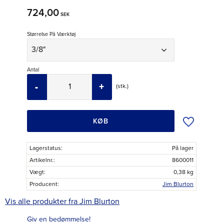
724,00
SEK
Størrelse På Værktøj
Antal
-
+
stk.
Tilføj til øns
KØB
Lagerstatus
På lager
Artikelnr.
8600011
Vægt
0,38 kg
Producent
Jim Blurton
Vis alle produkter fra Jim Blurton
Giv en bedømmelse!