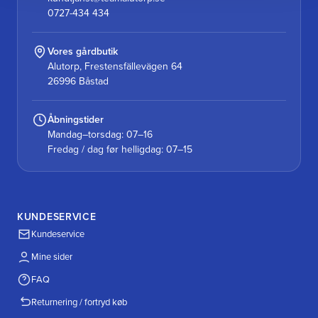
0727-434 434
Vores gårdbutik
Alutorp, Frestensfällevägen 64
26996 Båstad
Åbningstider
Mandag–torsdag: 07–16
Fredag / dag før helligdag: 07–15
KUNDESERVICE
Kundeservice
Mine sider
FAQ
Returnering / fortryd køb