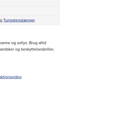
og
Tungstenstænger
varme og sollys. Brug altid
ndsker og beskyttelsesbriller,
uktionsvideo