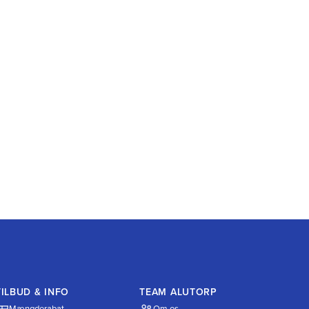
TILBUD & INFO
TEAM ALUTORP
Mængderabat
Om os