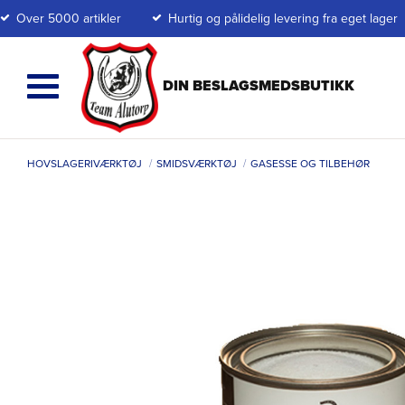
Over 5000 artikler
Hurtig og pålidelig levering fra eget lager
HOVSLAGERIVÆRKTØJ
SMIDSVÆRKTØJ
GASESSE OG TILBEHØR