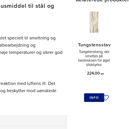
usmiddel til stål og
let specielt til smeltning og
Tungstensstav
talbearbejdning og
høje temperaturer og sikrer god
Tungstenstang, der
smeltes på
hesteskoen for øget
slidstyrke.
224,00
SEK
reaktion med luftens ilt. Det
r og beskytter mod uønskede
INFO
Tilføj til øn