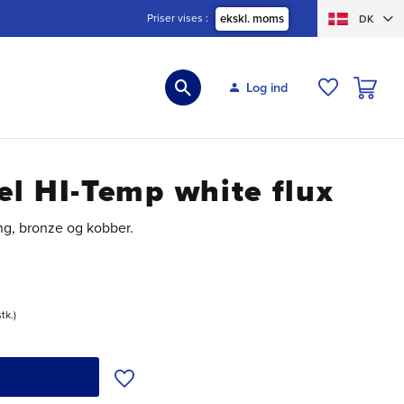
Priser vises
ekskl. moms
DK
INDKØBS
Log ind
ØNSKELIS
l HI-Temp white flux
sing, bronze og kobber.
stk.
Tilføj til ønskeliste