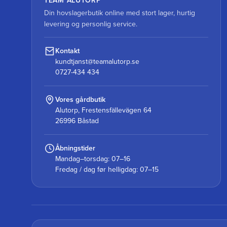
TEAM ALUTORP
Din hovslagerbutik online med stort lager, hurtig
levering og personlig service.
Kontakt
kundtjanst@teamalutorp.se
0727-434 434
Vores gårdbutik
Alutorp, Frestensfällevägen 64
26996 Båstad
Åbningstider
Mandag–torsdag: 07–16
Fredag / dag før helligdag: 07–15