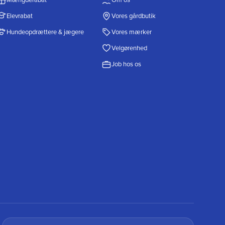
Elevrabat
Vores gårdbutik
Hundeopdrættere & jægere
Vores mærker
Velgørenhed
Job hos os