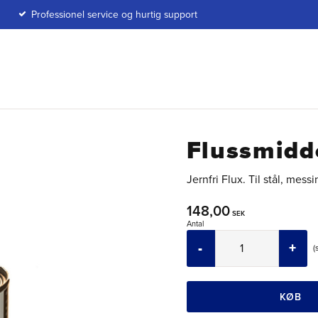
Professionel service og hurtig support
Flussmidde
Jernfri Flux. Til stål, mes
148,00
SEK
Antal
-
+
KØB