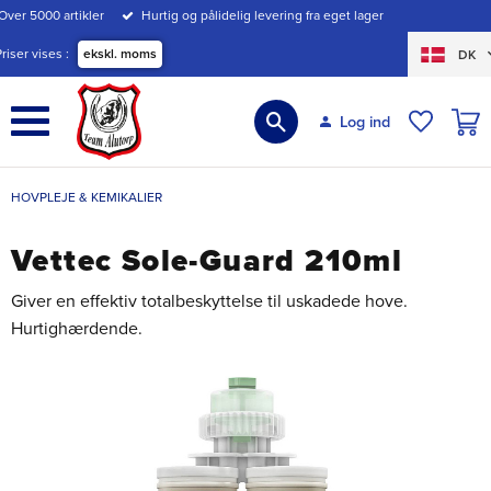
Over 5000 artikler
Hurtig og pålidelig levering fra eget lager
Menu
Priser vises
ekskl. moms
DK
INDK
Log ind
ØNSKE
HOVPLEJE & KEMIKALIER
Vettec Sole-Guard 210ml
Giver en effektiv totalbeskyttelse til uskadede hove.
Hurtighærdende.