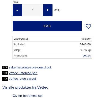
Antal
-
+
stk.
Tilføj til øns
KØB
Lagerstatus
På lager
Artikelnr.
5446160
Vægt
0,316 kg
Producent
Vettec
sakerhetsdata-sole-guard.pdf
vettec_infoblad.pdf
vettec_steg-sw.pdf
Vis alle produkter fra Vettec
Giv en bedømmelse!