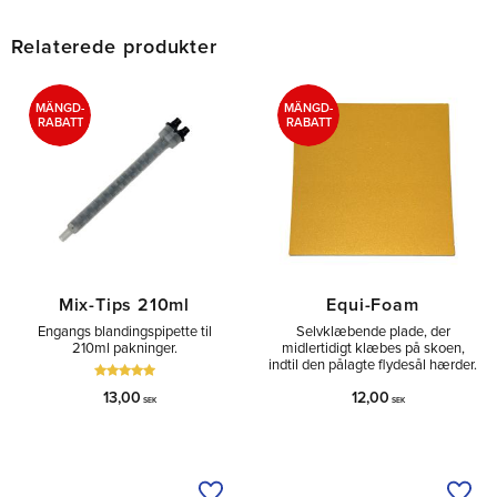
Relaterede produkter
MÄNGD-
MÄNGD-
RABATT
RABATT
Mix-Tips 210ml
Equi-Foam
Engangs blandingspipette til
Selvklæbende plade, der
210ml pakninger.
midlertidigt klæbes på skoen,
indtil den pålagte flydesål hærder.
13,00
12,00
SEK
SEK