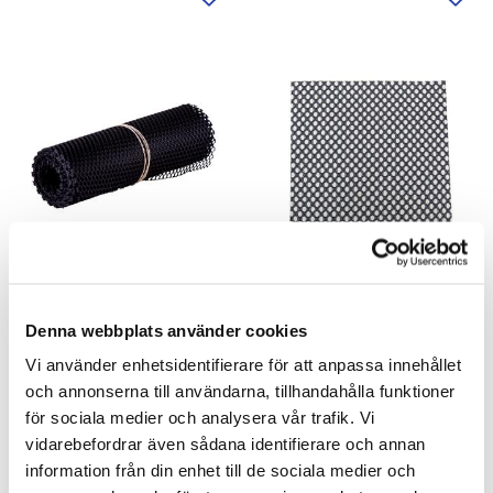
Tilføj til ønskeliste
Tilfø
Mesh Rulle
Equi-Mesh Ark
Blød "armering" til flydesåler for
15 stykker bløde "armerings" ark
øget styrke og holdbarhed.
til flydesåler for øget styrke og
Denna webbplats använder cookies
holdbarhed.
Vi använder enhetsidentifierare för att anpassa innehållet
136,00
146,00
SEK
SEK
och annonserna till användarna, tillhandahålla funktioner
för sociala medier och analysera vår trafik. Vi
vidarebefordrar även sådana identifierare och annan
INFO
INFO
information från din enhet till de sociala medier och
Tilføj til ønskeliste
Tilfø