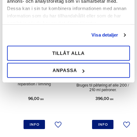
annons- och analysföretag som vi samarbetar med.
Dessa kan i sin tur kombinera informationen med annan
information som du har tillhandahållit eller som de har
samlat in när du har använt deras tjänster.
Visa detaljer
TILLÅT ALLA
ANPASSA
Shu Cleaner
Dispenser Diamond
Dobbelt 210ML
Rengøring af hove og sko før
reparation / limning
Bruges til påføring af alle 200 /
210 ml patroner.
96,00
396,00
SEK
SEK
INFO
INFO
Tilføj til ønskeliste
Tilfø