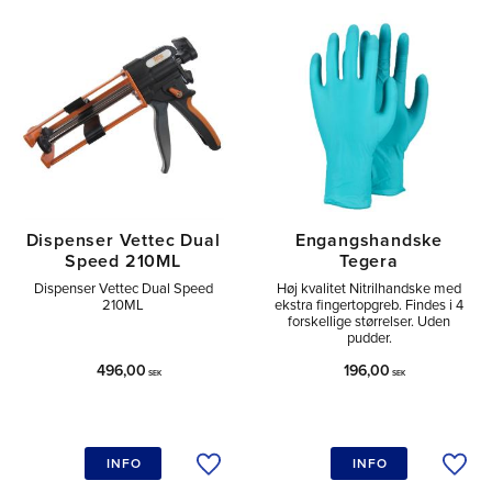
Dispenser Vettec Dual
Engangshandske
Speed 210ML
Tegera
Dispenser Vettec Dual Speed
Høj kvalitet Nitrilhandske med
210ML
ekstra fingertopgreb. Findes i 4
forskellige størrelser. Uden
pudder.
496,00
196,00
SEK
SEK
INFO
INFO
Tilføj til ønskeliste
Tilfø