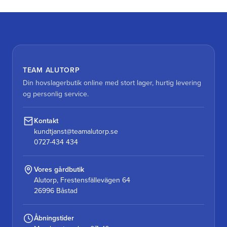
TEAM ALUTORP
Din hovslagerbutik online med stort lager, hurtig levering
og personlig service.
Kontakt
kundtjanst@teamalutorp.se
0727-434 434
Vores gårdbutik
Alutorp, Frestensfällevägen 64
26996 Båstad
Åbningstider