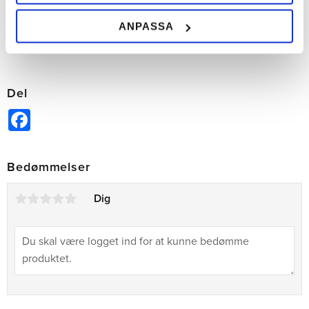
ANPASSA
Tilføj til ønskeliste
Tilfø
Del
Facebook
Bedømmelser
Dig