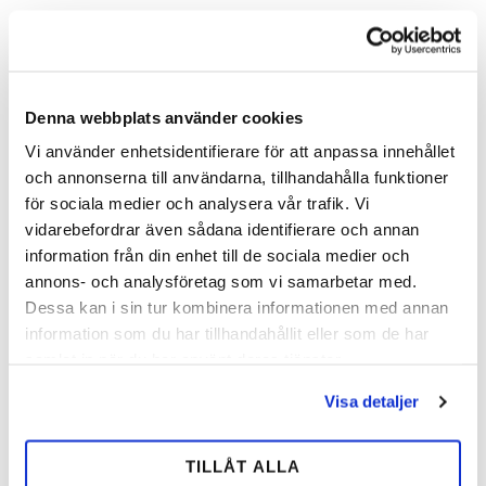
Tilføj til ønskeliste
Tilfø
Denna webbplats använder cookies
MÄNGD-
MÄNGD-
Vi använder enhetsidentifierare för att anpassa innehållet
RABATT
RABATT
och annonserna till användarna, tillhandahålla funktioner
för sociala medier och analysera vår trafik. Vi
vidarebefordrar även sådana identifierare och annan
information från din enhet till de sociala medier och
annons- och analysföretag som vi samarbetar med.
Dessa kan i sin tur kombinera informationen med annan
Maddox Søm
Mustad Søm
information som du har tillhandahållit eller som de har
Kerckhaerts standard søm.
Mustads velkendte søm og
samlat in när du har använt deras tjänster.
Sælges i æske eller i hel kasse.
specialsøm. Sælges i æske eller i
hel kasse.
Visa detaljer
134,00
128,00
SEK
SEK
TILLÅT ALLA