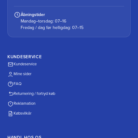
Åbningstider
Mandag–torsdag: 07–16
Fredag / dag før helligdag: 07–15
KUNDESERVICE
Kundeservice
Mine sider
FAQ
Returnering / fortryd køb
Reklamation
Købsvilkår
HANDL HOS OS