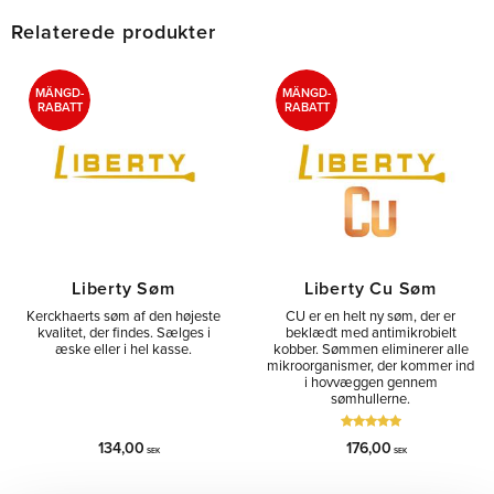
Relaterede produkter
MÄNGD-
MÄNGD-
RABATT
RABATT
Liberty Søm
Liberty Cu Søm
Kerckhaerts søm af den højeste
CU er en helt ny søm, der er
kvalitet, der findes. Sælges i
beklædt med antimikrobielt
æske eller i hel kasse.
kobber. Sømmen eliminerer alle
mikroorganismer, der kommer ind
i hovvæggen gennem
sømhullerne.
134,00
176,00
SEK
SEK