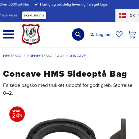
Over 5000 artikler
Hurtig og pålidelig levering fra eget lager
Menu
Priser vises
ekskl. moms
DK
INDK
Log ind
ØNSKE
HESTESKO
RIDEHESTESKO
A-Ö
CONCAVE
Concave HMS Sideoptå Bag
Falsede bagsko med trukket sidoptå for godt greb. Størrelse
0–2.
SPAR
24
%