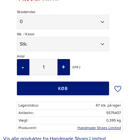
Skostørrelse
Stk. / Kasse
Antal
-
+
stk.
Tilføj til øns
KØB
Lagerstatus
47 stk. på lager
Artikelnr.
5575407
Vægt
0,395 kg
Producent
Handmade Shoes Limited
Vis alle produkter fra Handmade Shoes Limited