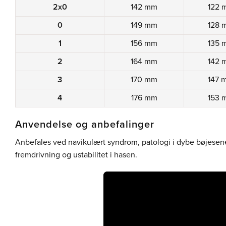
2x0
142 mm
122 
0
149 mm
128 
1
156 mm
135 
2
164 mm
142 
3
170 mm
147 
4
176 mm
153 
Anvendelse og anbefalinger
Anbefales ved navikulært syndrom, patologi i dybe bøjesene,
fremdrivning og ustabilitet i hasen.