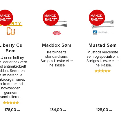
MÄNGD-
MÄNGD-
MÄNGD-
RABATT
RABATT
RABATT
Liberty Cu
Maddox Søm
Mustad Søm
Søm
Kerckhaerts
Mustads velkendte
standard søm.
søm og specialsøm.
U er en helt ny
Sælges i æske eller
Sælges i æske eller
, der er beklædt
i hel kasse.
i hel kasse.
d antimikrobielt
obber. Sømmen
eliminerer alle
ikroorganismer,
er kommer ind i
hovvæggen
gennem
sømhullerne.
176,00
134,00
128,00
SEK
SEK
SEK