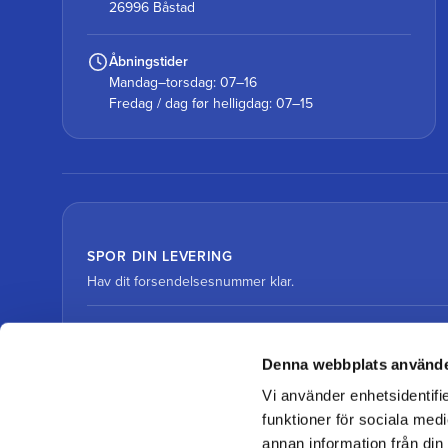
26996 Båstad
Åbningstider
Mandag–torsdag: 07–16
Fredag / dag før helligdag: 07–15
SPOR DIN LEVERING
Hav dit forsendelsesnummer klar.
Spor pakke med DHL
Denna webbplats använde
Vi använder enhetsidentifie
Spor pakke med DSV
funktioner för sociala medi
annan information från din