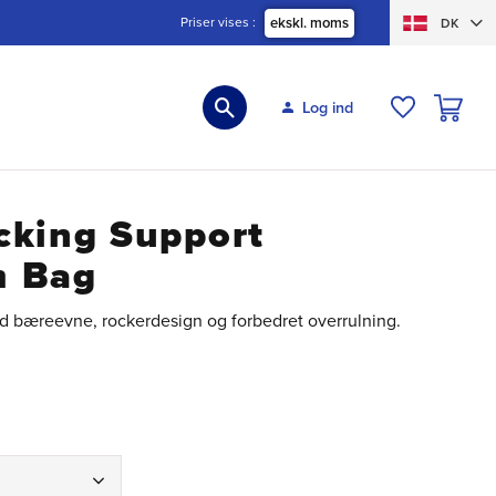
Priser vises
ekskl. moms
DK
INDKØBS
Log ind
ØNSKELIS
cking Support
m Bag
d bæreevne, rockerdesign og forbedret overrulning.