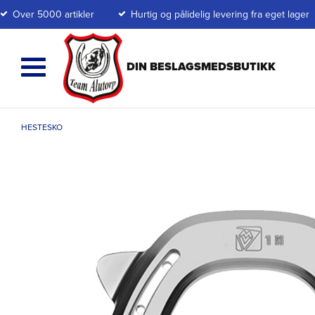
Over 5000 artikler
Hurtig og pålidelig levering fra eget lager
HESTESKO