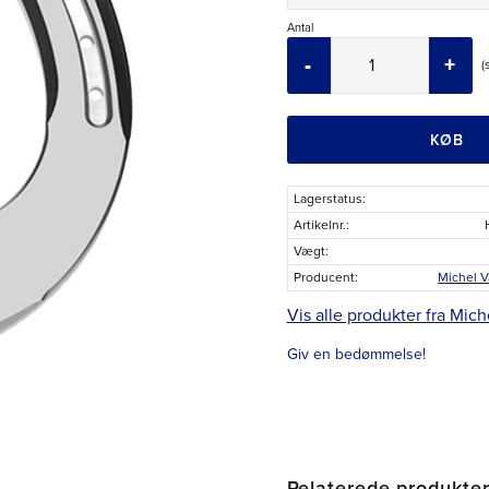
Antal
-
+
KØB
Lagerstatus
Artikelnr.
Vægt
Producent
Michel V
Vis alle produkter fra Mich
Giv en bedømmelse!
Relaterede produkte