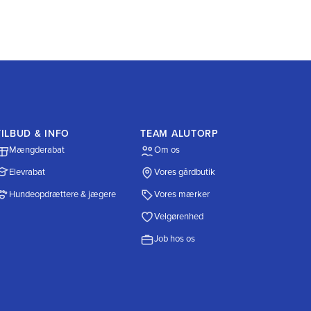
TILBUD & INFO
TEAM ALUTORP
Mængderabat
Om os
Elevrabat
Vores gårdbutik
Hundeopdrættere & jægere
Vores mærker
Velgørenhed
Job hos os