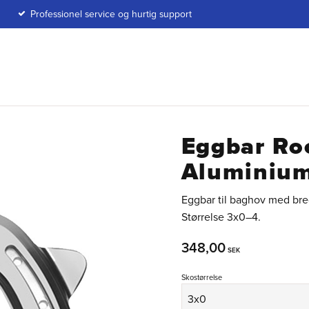
Professionel service og hurtig support
Eggbar Ro
Aluminiu
Eggbar til baghov med bre
Størrelse 3x0–4.
348,00
SEK
Skostørrelse