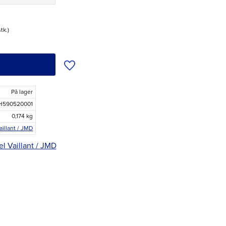
stk.
Tilføj til ønskeliste
På lager
H590520001
0,174 kg
aillant / JMD
el Vaillant / JMD
r