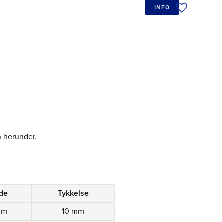
INFO
Tilføj til øn
 herunder.
de
Tykkelse
mm
10 mm