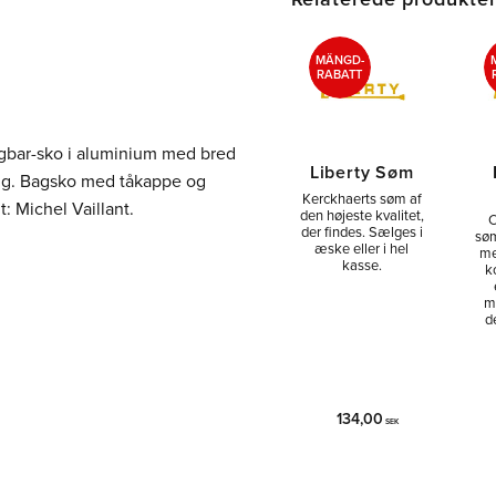
MÄNGD-
RABATT
gbar-sko i aluminium med bred
Liberty Søm
ning. Bagsko med tåkappe og
Kerckhaerts søm af
: Michel Vaillant.
den højeste kvalitet,
C
der findes. Sælges i
søm
æske eller i hel
me
kasse.
k
m
d
134,00
SEK