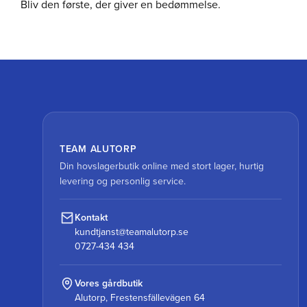
Bliv den første, der giver en bedømmelse.
TEAM ALUTORP
Din hovslagerbutik online med stort lager, hurtig
levering og personlig service.
Kontakt
kundtjanst@teamalutorp.se
0727-434 434
Vores gårdbutik
Alutorp, Frestensfällevägen 64