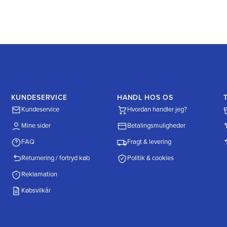
KUNDESERVICE
HANDL HOS OS
Kundeservice
Hvordan handler jeg?
Mine sider
Betalingsmuligheder
FAQ
Fragt & levering
Returnering / fortryd køb
Politik & cookies
Reklamation
Købsvilkår