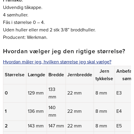
Udvendig tåkappe.
4 sømhuller.
Fås i størrelse 0 – 4.
Uden huller eller med 2 stk 3/8” broddhuller.
Producent: Werkman.
Hvordan vælger jeg den rigtige størrelse?
Hvordan måler jeg, hvilken størrelse jeg skal vælge?
Jern
Anbefal
Størrelse
Længde
Bredde
Jernbredde
tykkelse
søm
133
0
129 mm
22 mm
8 mm
E3
mm
140
1
136 mm
22 mm
8 mm
E4
mm
2
143 mm
147 mm
22 mm
8 mm
E5