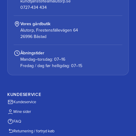
kundtjanst@teamalutorp.se
0727-434 434
Vores gårdbutik
Alutorp, Frestensfällevägen 64
26996 Båstad
Åbningstider
Mandag–torsdag: 07–16
Fredag / dag før helligdag: 07–15
KUNDESERVICE
Kundeservice
Mine sider
FAQ
Returnering / fortryd køb