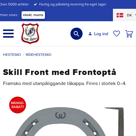
Over 5000 artikler
Hurtig og pålidelig levering fra eget lager
Menu
Priser vises
ekskl. moms
DK
INDK
Log ind
ØNSKE
HESTESKO
RIDEHESTESKO
Skill Front med Frontoptå
Framsko med utanpåliggande tåkappa. Finns i storlek 0–4.
MÄNGD-
RABATT