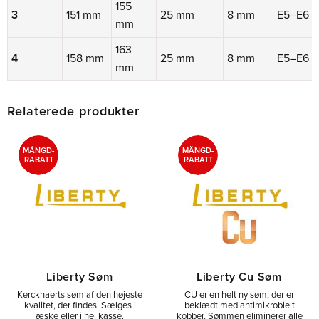
155
3
151 mm
25 mm
8 mm
E5–E6
mm
163
4
158 mm
25 mm
8 mm
E5–E6
mm
Relaterede produkter
MÄNGD-
MÄNGD-
RABATT
RABATT
Liberty Søm
Liberty Cu Søm
Kerckhaerts søm af den højeste
CU er en helt ny søm, der er
kvalitet, der findes. Sælges i
beklædt med antimikrobielt
æske eller i hel kasse.
kobber. Sømmen eliminerer alle