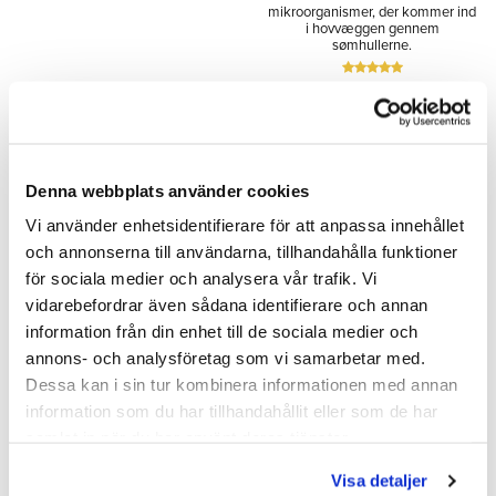
mikroorganismer, der kommer ind
i hovvæggen gennem
sømhullerne.
134,00
176,00
SEK
SEK
Denna webbplats använder cookies
Tilføj til ønskeliste
Tilfø
Vi använder enhetsidentifierare för att anpassa innehållet
och annonserna till användarna, tillhandahålla funktioner
för sociala medier och analysera vår trafik. Vi
MÄNGD-
MÄNGD-
RABATT
RABATT
vidarebefordrar även sådana identifierare och annan
information från din enhet till de sociala medier och
annons- och analysföretag som vi samarbetar med.
Dessa kan i sin tur kombinera informationen med annan
information som du har tillhandahållit eller som de har
samlat in när du har använt deras tjänster.
Maddox Søm
Mustad Søm
Visa detaljer