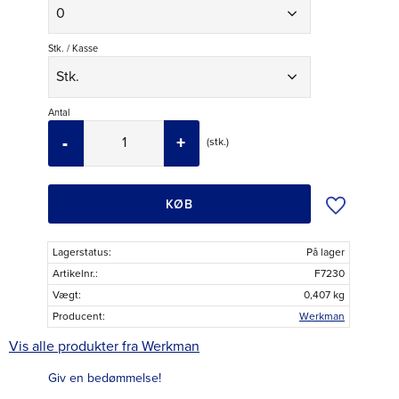
Stk. / Kasse
Antal
-
+
stk.
Tilføj til øns
KØB
Lagerstatus
På lager
Artikelnr.
F7230
Vægt
0,407 kg
Producent
Werkman
Vis alle produkter fra Werkman
Giv en bedømmelse!