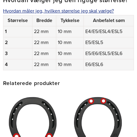
Hvordan vælger jeg den rigtige størrelse?
Hvordan måler jeg, hvilken størrelse jeg skal vælge?
Størrelse
Bredde
Tykkelse
Anbefalet søm
1
22 mm
10 mm
E4/E5/ESL4/ESL5
2
22 mm
10 mm
E5/ESL5
3
22 mm
10 mm
E5/E6/ESL5/ESL6
4
22 mm
10 mm
E6/ESL6
Relaterede produkter