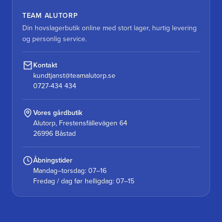
TEAM ALUTORP
Din hovslagerbutik online med stort lager, hurtig levering
og personlig service.
Kontakt
kundtjanst@teamalutorp.se
0727-434 434
Vores gårdbutik
Alutorp, Frestensfällevägen 64
26996 Båstad
Åbningstider
Mandag–torsdag: 07–16
Fredag / dag før helligdag: 07–15