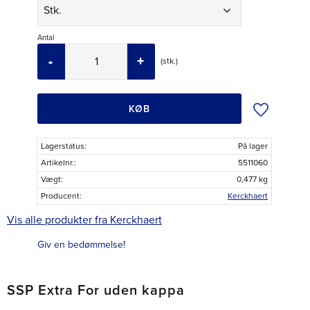
Antal
-
+
stk.
Tilføj til øns
KØB
Lagerstatus
På lager
Artikelnr.
5511060
Vægt
0,477 kg
Producent
Kerckhaert
Vis alle produkter fra Kerckhaert
Giv en bedømmelse!
SSP Extra For uden kappa