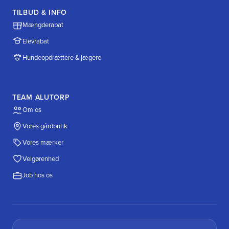
TILBUD & INFO
Mængderabat
Elevrabat
Hundeopdrættere & jægere
TEAM ALUTORP
Om os
Vores gårdbutik
Vores mærker
Velgørenhed
Job hos os