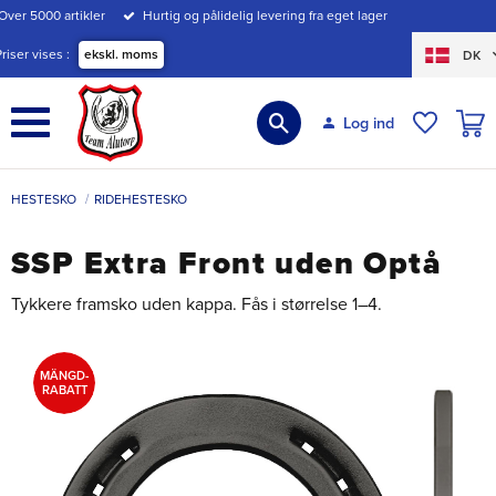
Over 5000 artikler
Hurtig og pålidelig levering fra eget lager
Menu
Priser vises
ekskl. moms
DK
INDK
Log ind
ØNSKE
HESTESKO
RIDEHESTESKO
SSP Extra Front uden Optå
Tykkere framsko uden kappa. Fås i størrelse 1–4.
MÄNGD-
RABATT