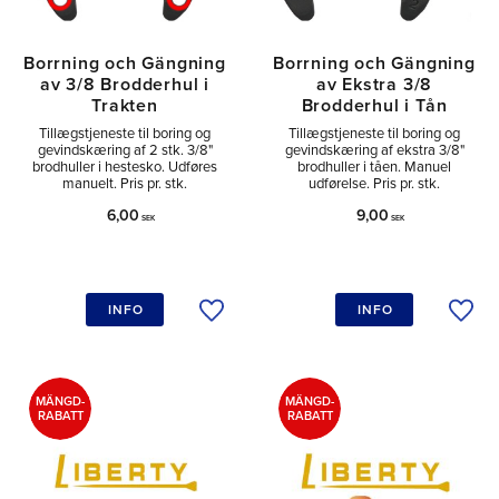
Borrning och Gängning
Borrning och Gängning
av 3/8 Brodderhul i
av Ekstra 3/8
Trakten
Brodderhul i Tån
Tillægstjeneste til boring og
Tillægstjeneste til boring og
gevindskæring af 2 stk. 3/8"
gevindskæring af ekstra 3/8"
brodhuller i hestesko. Udføres
brodhuller i tåen. Manuel
manuelt. Pris pr. stk.
udførelse. Pris pr. stk.
6,00
9,00
SEK
SEK
INFO
INFO
Tilføj til ønskeliste
Tilfø
MÄNGD-
MÄNGD-
RABATT
RABATT