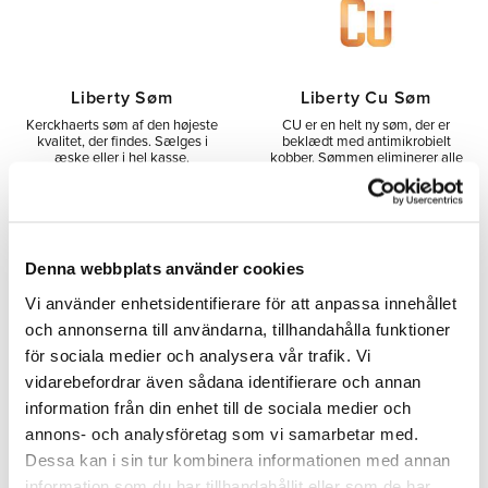
Liberty Søm
Liberty Cu Søm
Kerckhaerts søm af den højeste
CU er en helt ny søm, der er
kvalitet, der findes. Sælges i
beklædt med antimikrobielt
æske eller i hel kasse.
kobber. Sømmen eliminerer alle
mikroorganismer, der kommer ind
i hovvæggen gennem
sømhullerne.
134,00
176,00
SEK
SEK
Denna webbplats använder cookies
Vi använder enhetsidentifierare för att anpassa innehållet
och annonserna till användarna, tillhandahålla funktioner
för sociala medier och analysera vår trafik. Vi
Tilføj til ønskeliste
Tilfø
vidarebefordrar även sådana identifierare och annan
information från din enhet till de sociala medier och
annons- och analysföretag som vi samarbetar med.
MÄNGD-
MÄNGD-
RABATT
RABATT
Dessa kan i sin tur kombinera informationen med annan
information som du har tillhandahållit eller som de har