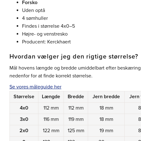
Forsko
Uden optå
4 sømhuller
Findes i størrelse 4x0–5
Højre- og venstresko
Producent: Kerckhaert
Hvordan vælger jeg den rigtige størrelse?
Mål hovens længde og bredde umiddelbart efter beskærin
nedenfor for at finde korrekt størrelse.
Se vores måleguide her
Størrelse
Længde
Bredde
Jern bredde
Jern 
4x0
112 mm
112 mm
18 mm
3x0
116 mm
119 mm
18 mm
2x0
122 mm
125 mm
19 mm