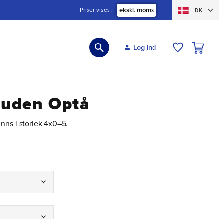
Priser vises
ekskl. moms
DK
INDKØBS
Log ind
ØNSKELIS
 uden Optå
inns i storlek 4x0–5.