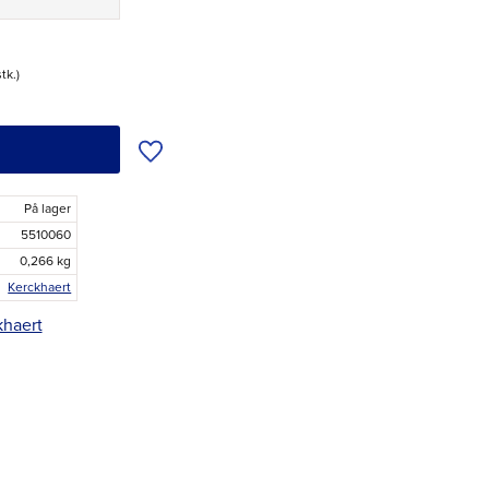
stk.
Tilføj til ønskeliste
På lager
5510060
0,266 kg
Kerckhaert
khaert
r