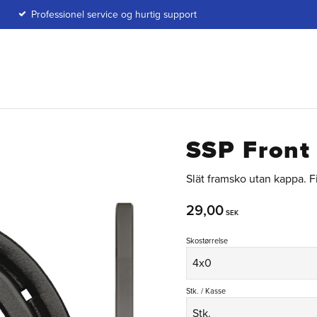
Professionel service og hurtig support
SSP Front
Slät framsko utan kappa. F
29,00
SEK
Skostørrelse
Stk. / Kasse