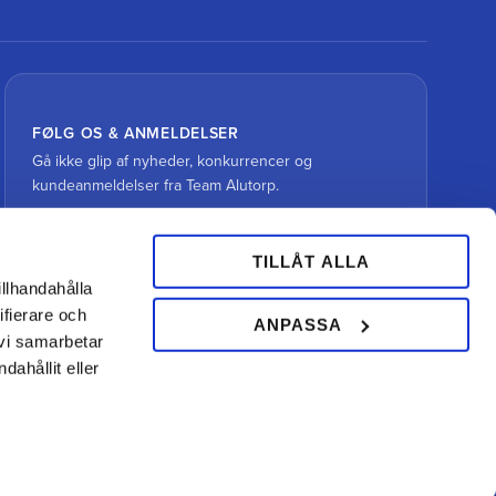
FØLG OS & ANMELDELSER
Gå ikke glip af nyheder, konkurrencer og
kundeanmeldelser fra Team Alutorp.
TILLÅT ALLA
illhandahålla
ifierare och
ANPASSA
 vi samarbetar
ahållit eller
Din hovslagerbutik online