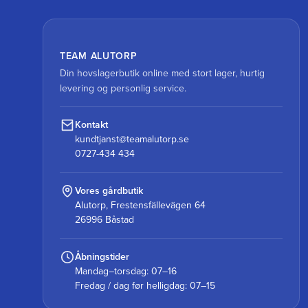
TEAM ALUTORP
Din hovslagerbutik online med stort lager, hurtig
levering og personlig service.
Kontakt
kundtjanst@teamalutorp.se
0727-434 434
Vores gårdbutik
Alutorp, Frestensfällevägen 64
26996 Båstad
Åbningstider
Mandag–torsdag: 07–16
Fredag / dag før helligdag: 07–15