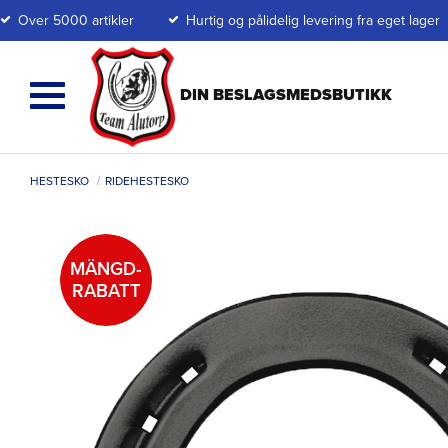
Over 5000 artikler
Hurtig og pålidelig levering fra eget lager
HESTESKO
RIDEHESTESKO
MÄNGD-
RABATT