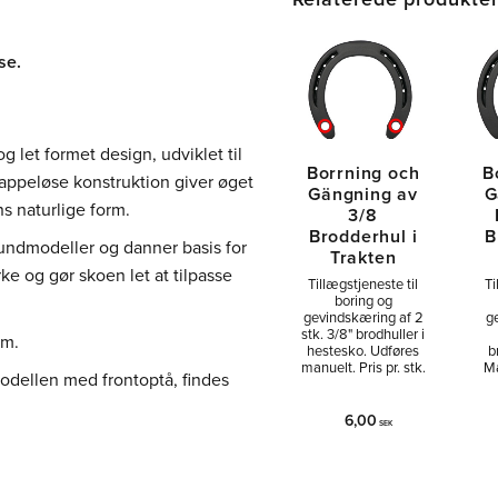
se.
g let formet design, udviklet til
Borrning och
B
appeløse konstruktion giver øget
Gängning av
G
ns naturlige form.
3/8
Brodderhul i
B
ndmodeller og danner basis for
Trakten
ke og gør skoen let at tilpasse
Tillægstjeneste til
Ti
boring og
gevindskæring af 2
g
stk. 3/8" brodhuller i
rm.
hestesko. Udføres
b
manuelt. Pris pr. stk.
Ma
odellen med frontoptå, findes
6,00
SEK