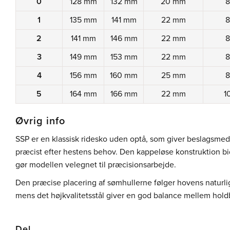
0
128 mm
132 mm
20 mm
1
135 mm
141 mm
22 mm
2
141 mm
146 mm
22 mm
3
149 mm
153 mm
22 mm
4
156 mm
160 mm
25 mm
5
164 mm
166 mm
22 mm
1
Øvrig info
SSP er en klassisk ridesko uden optå, som giver beslagsmeden
præcist efter hestens behov. Den kappeløse konstruktion bid
gør modellen velegnet til præcisionsarbejde.
Den præcise placering af sømhullerne følger hovens naturlige
mens det højkvalitetsstål giver en god balance mellem hol
Del