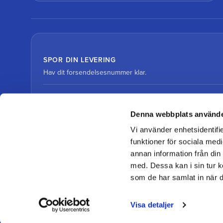
SPOR DIN LEVERING
Hav dit forsendelsesnummer klar.
Spor pakke med DHL
Denna webbplats använde
Vi använder enhetsidentifie
Spor pakke med DSV
funktioner för sociala medi
annan information från din
med. Dessa kan i sin tur k
som de har samlat in när d
© 2026 Team Alutorp
Visa detaljer