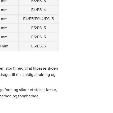
8 mm
E3/ESL3
8 mm
E4/ESL4
8 mm
E4/E5/ESL4/ESL5
8 mm
E5/ESL5
8 mm
E5/ESL5
0 mm
E6/ESL6
 stor frihed til at tilpasse skoen
rager til en smidig afrulning og
 form og sikrer et stabilt fæste,
dbarhed og formbarhed.