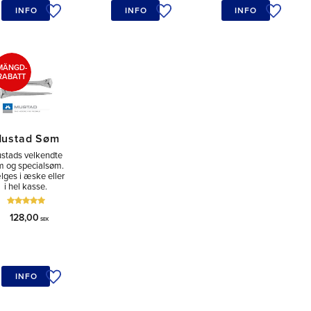
INFO
INFO
INFO
skeliste
Tilføj til ønskeliste
Tilføj til ønskeliste
Tilføj ti
MÄNGD-
RABATT
ustad Søm
stads velkendte
m og specialsøm.
ges i æske eller
i hel kasse.
128,00
SEK
INFO
skeliste
Tilføj til ønskeliste