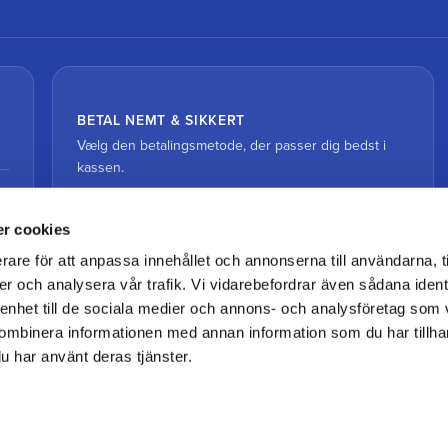
BETAL NEMT & SIKKERT
Vælg den betalingsmetode, der passer dig bedst i
kassen.
r cookies
rare för att anpassa innehållet och annonserna till användarna, t
er och analysera vår trafik. Vi vidarebefordrar även sådana ident
 enhet till de sociala medier och annons- och analysföretag som
ombinera informationen med annan information som du har tillhand
u har använt deras tjänster.