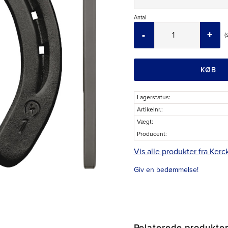
Antal
-
+
KØB
Lagerstatus
Artikelnr.
Vægt
Producent
Vis alle produkter fra Kerc
Giv en bedømmelse!
Relaterede produkte