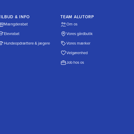
TILBUD & INFO
TEAM ALUTORP
Mængderabat
Om os
Elevrabat
Vores gårdbutik
Hundeopdrættere & jægere
Vores mærker
Velgørenhed
Job hos os