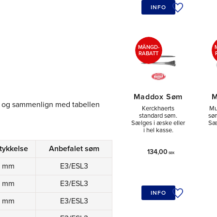
INFO
Tilføj til øn
MÄNGD-
RABATT
Maddox Søm
M
g og sammenlign med tabellen
Kerckhaerts
Mu
standard søm.
sø
Sælges i æske eller
Sæl
i hel kasse.
tykkelse
Anbefalet søm
134,00
SEK
8 mm
E3/ESL3
8 mm
E3/ESL3
INFO
Tilføj til øn
8 mm
E3/ESL3