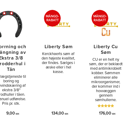
MÄNGD-
MÄNGD-
RABATT
RABATT
orrning och
Liberty Søm
Liberty Cu
ängning av
Søm
Kerckhaerts søm af
Ekstra 3/8
den højeste kvalitet,
CU er en helt ny
der findes. Sælges i
rodderhul i
søm, der er beklædt
æske eller i hel
med antimikrobielt
Tån
kasse.
kobber. Sømmen
llægstjeneste til
eliminerer alle
boring og
mikroorganismer,
evindskæring af
der kommer ind i
ekstra 3/8"
hovvæggen
rodhuller i tåen.
gennem
nuel udførelse.
sømhullerne.
Pris pr. stk.
9,00
134,00
176,00
SEK
SEK
SEK