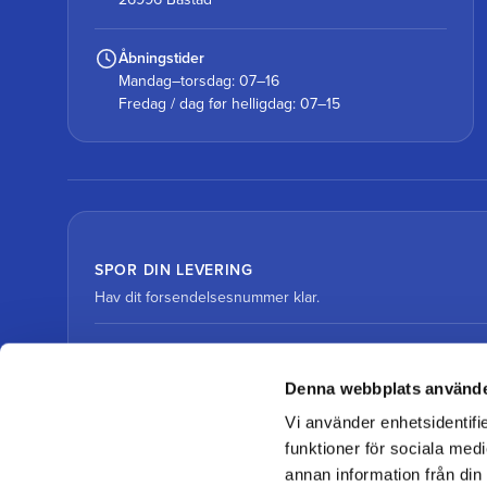
Åbningstider
Mandag–torsdag: 07–16
Fredag / dag før helligdag: 07–15
SPOR DIN LEVERING
Hav dit forsendelsesnummer klar.
Spor pakke med DHL
Denna webbplats använde
Vi använder enhetsidentifie
Spor pakke med DSV
funktioner för sociala medi
annan information från din