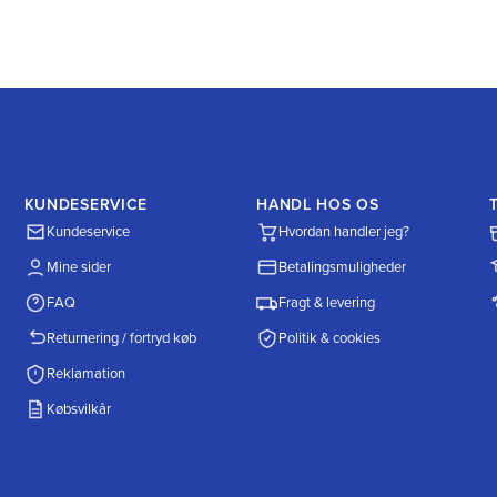
KUNDESERVICE
HANDL HOS OS
Kundeservice
Hvordan handler jeg?
Mine sider
Betalingsmuligheder
FAQ
Fragt & levering
Returnering / fortryd køb
Politik & cookies
Reklamation
Købsvilkår