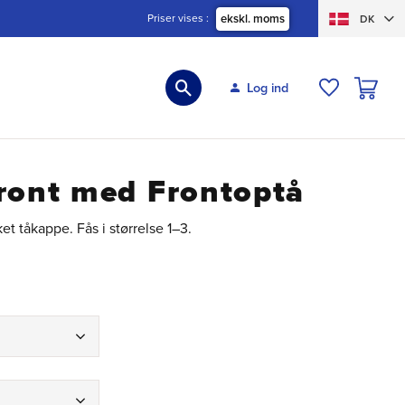
Priser vises
ekskl. moms
DK
INDKØBS
Log ind
ØNSKELIS
Front med Frontoptå
t tåkappe. Fås i størrelse 1–3.