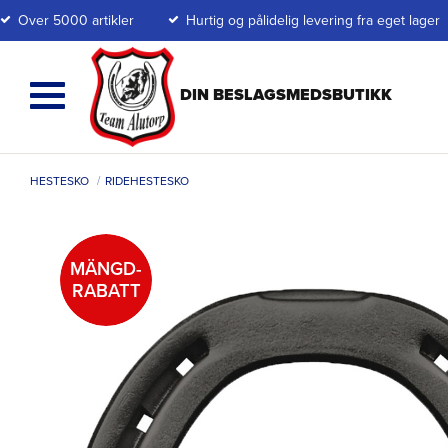
Over 5000 artikler
Hurtig og pålidelig levering fra eget lager
HESTESKO
RIDEHESTESKO
MÄNGD-
RABATT