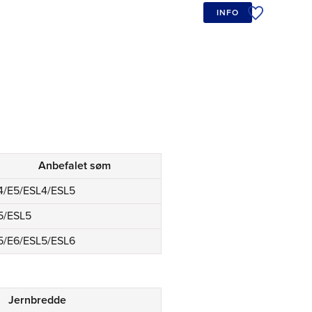
INFO
Tilføj til øn
Anbefalet søm
4/E5/ESL4/ESL5
5/ESL5
5/E6/ESL5/ESL6
Jernbredde