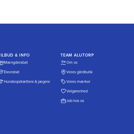
TILBUD & INFO
TEAM ALUTORP
Mængderabat
Om os
Elevrabat
Vores gårdbutik
Hundeopdrættere & jægere
Vores mærker
Velgørenhed
Job hos os