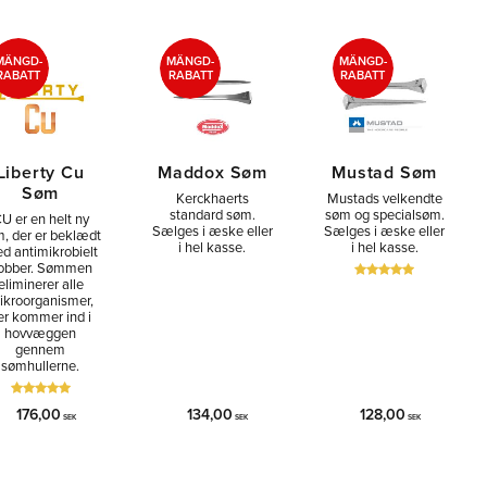
r
MÄNGD-
MÄNGD-
MÄNGD-
RABATT
RABATT
RABATT
Liberty Cu
Maddox Søm
Mustad Søm
Søm
Kerckhaerts
Mustads velkendte
standard søm.
søm og specialsøm.
U er en helt ny
Sælges i æske eller
Sælges i æske eller
, der er beklædt
i hel kasse.
i hel kasse.
d antimikrobielt
obber. Sømmen
eliminerer alle
ikroorganismer,
er kommer ind i
hovvæggen
gennem
sømhullerne.
176,00
134,00
128,00
SEK
SEK
SEK