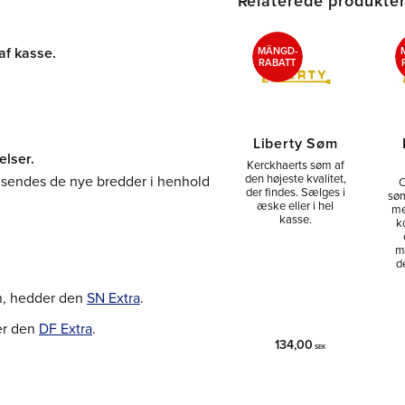
Relaterede produkte
af kasse.
MÄNGD-
RABATT
Liberty Søm
elser.
Kerckhaerts søm af
den højeste kvalitet,
 sendes de nye bredder i henhold
C
der findes. Sælges i
søm
æske eller i hel
me
kasse.
k
m
d
en, hedder den
SN Extra
.
er den
DF Extra
.
134,00
SEK