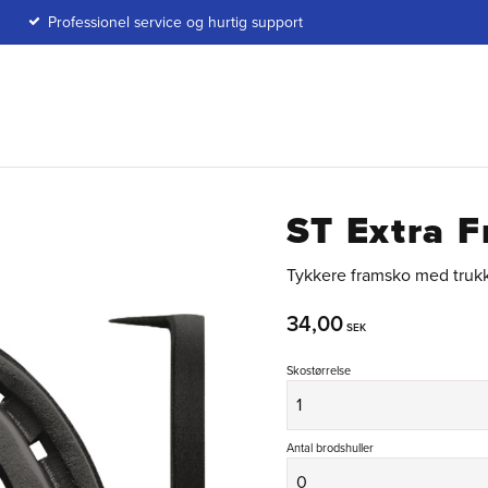
Professionel service og hurtig support
ST Extra 
Tykkere framsko med trukke
34,00
SEK
Skostørrelse
Antal brodshuller