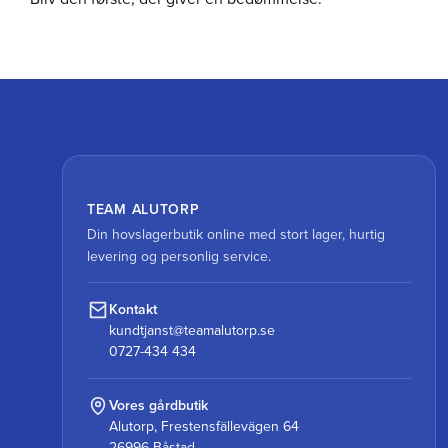
TEAM ALUTORP
Din hovslagerbutik online med stort lager, hurtig
levering og personlig service.
Kontakt
kundtjanst@teamalutorp.se
0727-434 434
Vores gårdbutik
Alutorp, Frestensfällevägen 64
26996 Båstad