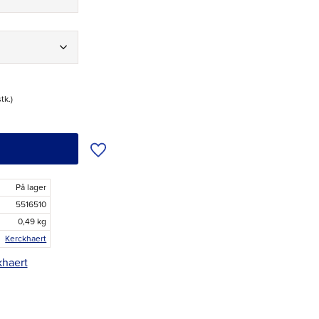
stk.
Tilføj til ønskeliste
På lager
5516510
0,49 kg
Kerckhaert
khaert