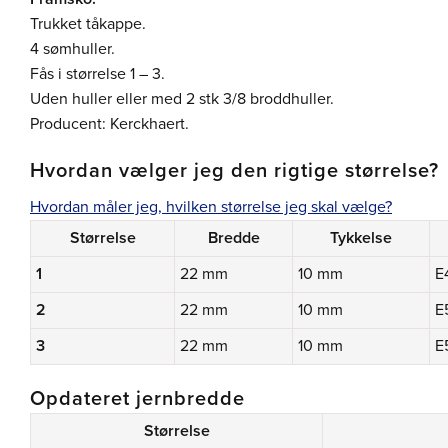
Trukket tåkappe.
4 sømhuller.
Fås i størrelse 1 – 3.
Uden huller eller med 2 stk 3/8 broddhuller.
Producent: Kerckhaert.
Hvordan vælger jeg den rigtige størrelse?
Hvordan måler jeg, hvilken størrelse jeg skal vælge?
Størrelse
Bredde
Tykkelse
1
22 mm
10 mm
E
2
22 mm
10 mm
E
3
22 mm
10 mm
E
Opdateret jernbredde
Størrelse